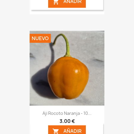
AÑADIR

NUEVO
Aji Rocoto Naranja - 10...
3,00 €
AÑADIR
