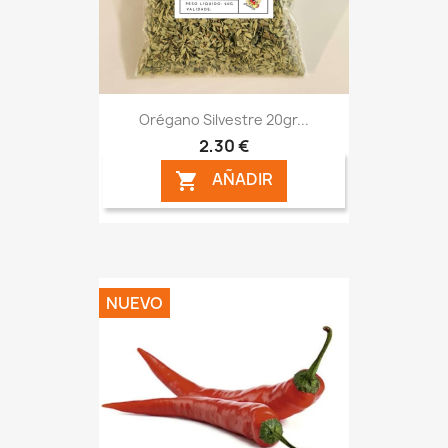
Orégano Silvestre 20gr...
2,30 €
AÑADIR

NUEVO