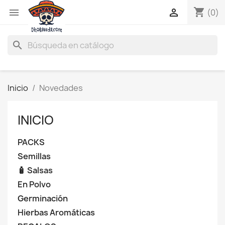
shopping_cart


(0)
search
Inicio
Novedades
INICIO
PACKS
Semillas
🧴 Salsas
En Polvo
Germinación
Hierbas Aromáticas