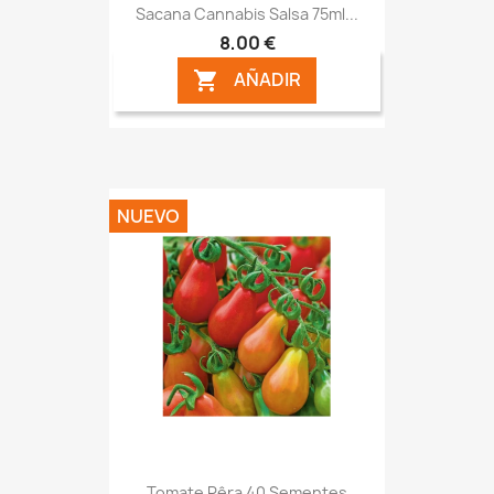
Sacana Cannabis Salsa 75ml...
8,00 €
AÑADIR

NUEVO
Tomate Pêra 40 Sementes