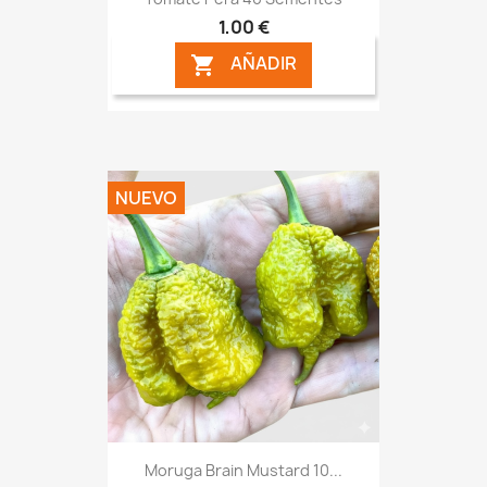
1,00 €
AÑADIR

NUEVO
Moruga Brain Mustard 10...