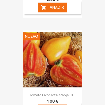
AÑADIR

NUEVO
Tomate Oxheart Naranja 10...
1,00 €