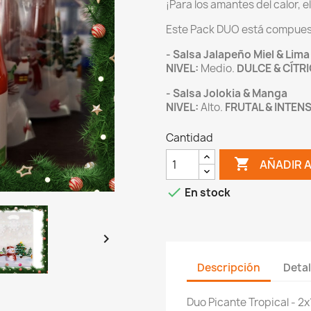
¡Para los amantes del calor, e
Este Pack DUO está compuest
- Salsa Jalapeño Miel & Lima
NIVEL:
Medio.
DULCE & CÍTRI
- Salsa Jolokia & Manga
NIVEL:
Alto.
FRUTAL & INTEN
Cantidad

AÑADIR 

En stock

Descripción
Detal
Duo Picante Tropical - 