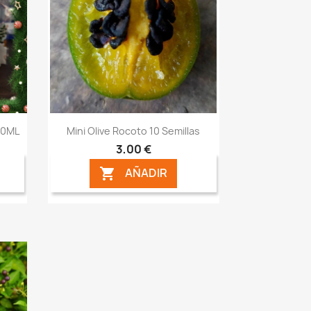
Vista rápida

00ML
Mini Olive Rocoto 10 Semillas
3,00 €
AÑADIR
