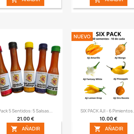
NUEVO
Vista rápida
Vista rápida


Pack 5 Sentidos: 5 Salsas...
SIX PACK AJI - 6 Pimientos.
21,00 €
10,00 €
AÑADIR
AÑADIR

