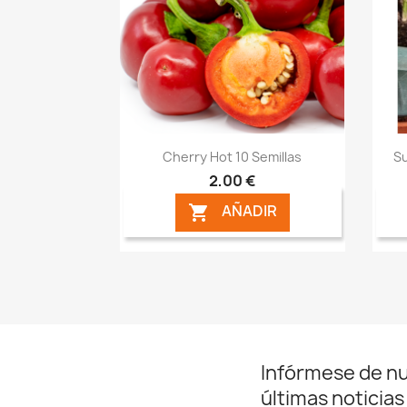
Vista rápida

Cherry Hot 10 Semillas
Su
2,00 €
AÑADIR

Infórmese de n
últimas noticias