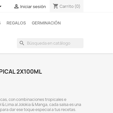
shopping_cart


Carrito
(0)
Iniciar sesión
S
REGALOS
GERMINACIÓN
search
PICAL 2X100ML
icas, con combinaciones tropicales e
el & Lima al Jolokia & Manga, cada salsa es una
para dar ese toque especial a tus recetas.