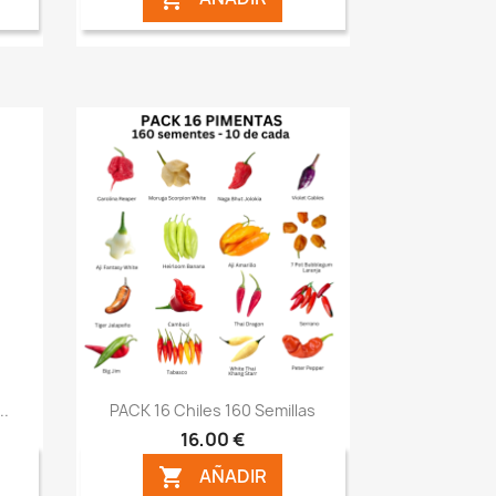
Vista rápida

..
PACK 16 Chiles 160 Semillas
16,00 €
AÑADIR
