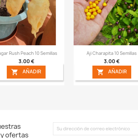
Vista rápida
Vista rápida


gar Rush Peach 10 Semillas
Aji Charapita 10 Semillas
3,00 €
3,00 €
AÑADIR
AÑADIR


uestras
 y ofertas