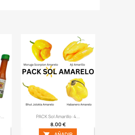
Vista rápida

...
PACK Sol Amarillo: 4...
8,00 €
AÑADIR
