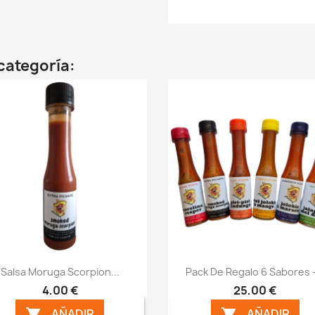
categoría:
Vista rápida
Vista rápida


Salsa Moruga Scorpion...
Pack De Regalo 6 Sabores -
4,00 €
25,00 €
AÑADIR
AÑADIR

