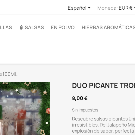

Español
Moneda:
EUR €
ILLAS
🧴 SALSAS
EN POLVO
HIERBAS AROMÁTICA
 2x100ML
DUO PICANTE TRO
8,00 €
Sin impuestos
Descubre salsas picantes ún
irresistibles. Del Jalapeño Mi
explosión de sabor, perfecta 