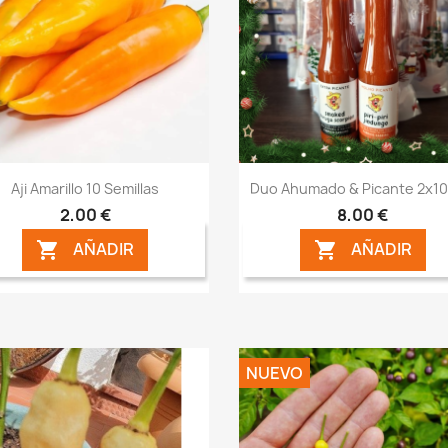
Vista rápida
Vista rápida


Aji Amarillo 10 Semillas
Duo Ahumado & Picante 2x1
2,00 €
8,00 €
AÑADIR
AÑADIR


NUEVO