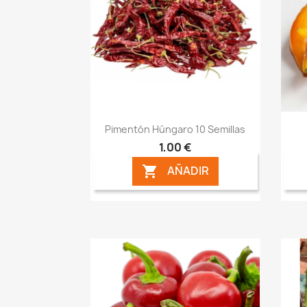
Vista rápida

Pimentón Húngaro 10 Semillas
1,00 €
AÑADIR
