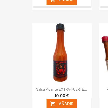
Vista rápida

Salsa Picante EXTRA-FUERTE...
10,00 €
AÑADIR
