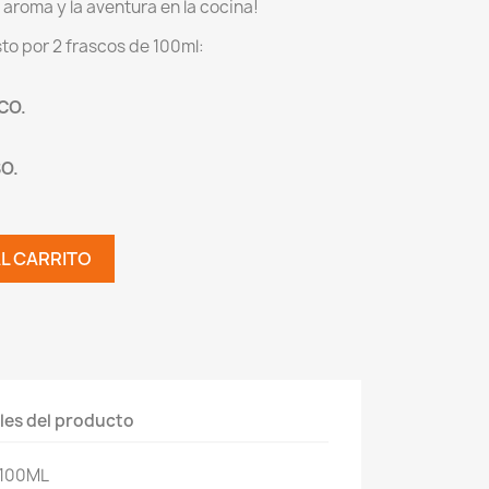
l aroma y la aventura en la cocina!
o por 2 frascos de 100ml:
CO.
SO.
AL CARRITO
les del producto
2x100ML