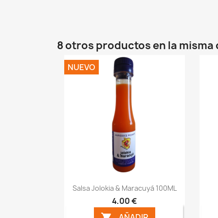
8 otros productos en la misma 
NUEVO
Vista rápida

Salsa Jolokia & Maracuyá 100ML
4,00 €
AÑADIR
