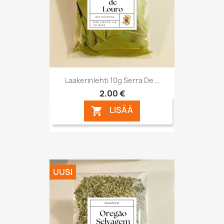
Laakerinlehti 10g Serra De...
2,00 €
LISÄÄ

UUSI