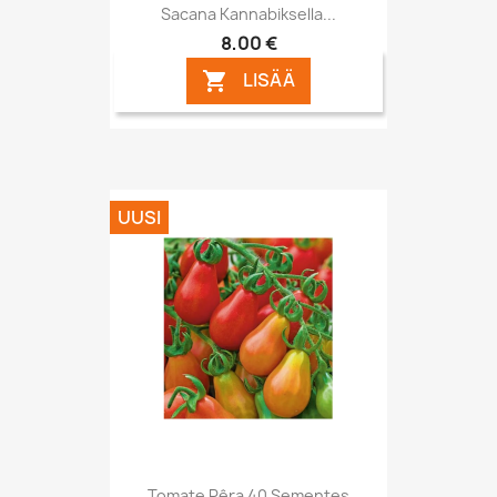
Sacana Kannabiksella...
8,00 €
LISÄÄ

UUSI
Tomate Pêra 40 Sementes