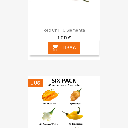
Red Chili 10 Siementä
1,00 €
LISÄÄ

UUSI