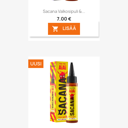
Sacana Valkosipuli &...
7,00 €
LISÄÄ

UUSI