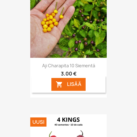
Aji Charapita 10 Siementä
3,00 €
LISÄÄ

UUSI