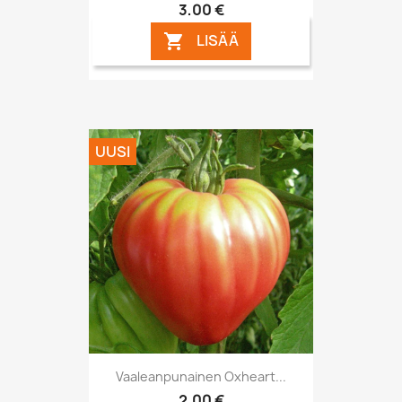
3,00 €
LISÄÄ

UUSI
Vaaleanpunainen Oxheart...
2,00 €