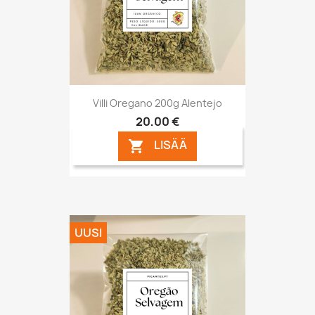
Villi Oregano 200g Alentejo
20,00 €
LISÄÄ

UUSI