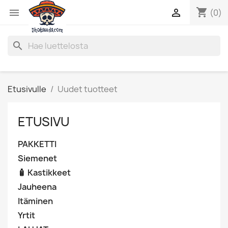
shopping_cart


(0)
search
Etusivulle
Uudet tuotteet
ETUSIVU
PAKKETTI
Siemenet
🧴 Kastikkeet
Jauheena
Itäminen
Yrtit