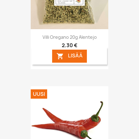
Villi Oregano 20g Alentejo
2,30 €
LISÄÄ

UUSI