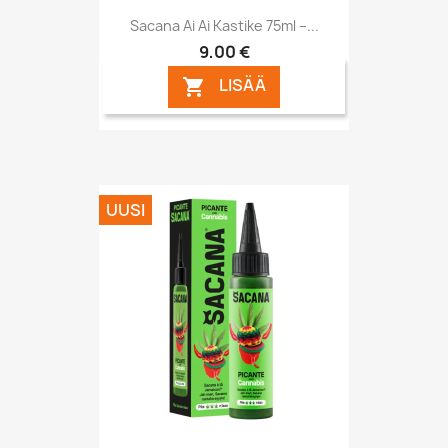
Sacana Ai Ai Kastike 75ml –...
9,00 €
LISÄÄ

UUSI