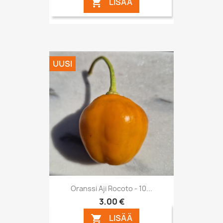
LISÄÄ

UUSI
Oranssi Aji Rocoto - 10...
3,00 €
LISÄÄ
