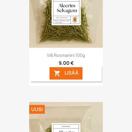
Villi Rosmariini 100g
9,00 €
LISÄÄ

UUSI