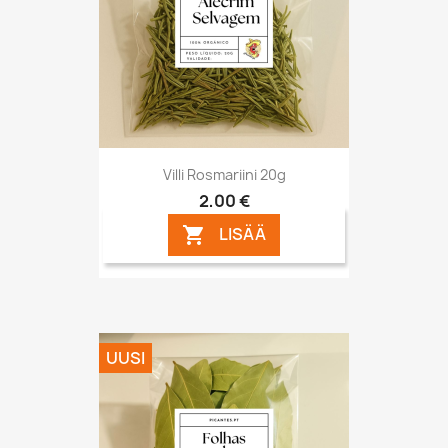
Villi Rosmariini 20g
2,00 €
LISÄÄ

UUSI