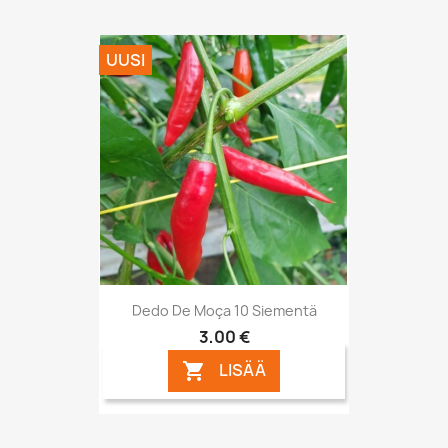
UUSI
Dedo De Moça 10 Siementä
3,00 €
LISÄÄ
