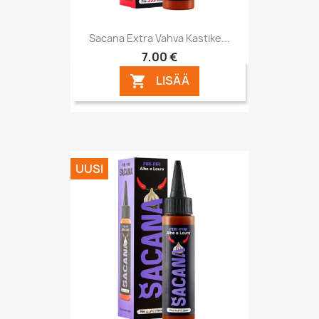
Sacana Extra Vahva Kastike...
7,00 €
LISÄÄ

UUSI