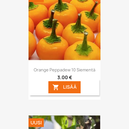
Orange Peppadew 10 Siementä
3,00 €
LISÄÄ

UUSI