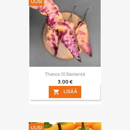
UUSI
Thanos 10 Siementä
3,00 €
LISÄÄ

UUSI