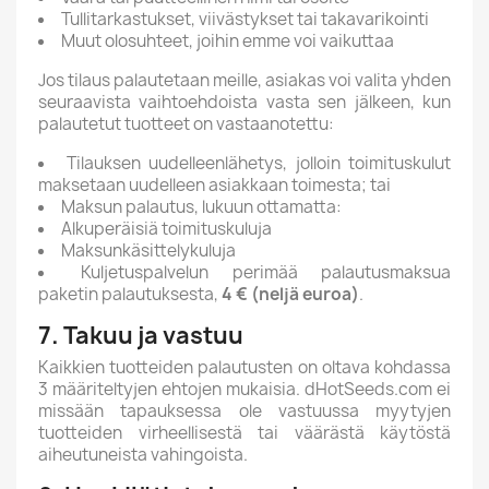
Tullitarkastukset, viivästykset tai takavarikointi
Muut olosuhteet, joihin emme voi vaikuttaa
Jos tilaus palautetaan meille, asiakas voi valita yhden
seuraavista vaihtoehdoista vasta sen jälkeen, kun
palautetut tuotteet on vastaanotettu:
Tilauksen uudelleenlähetys, jolloin toimituskulut
maksetaan uudelleen asiakkaan toimesta; tai
Maksun palautus, lukuun ottamatta:
Alkuperäisiä toimituskuluja
Maksunkäsittelykuluja
Kuljetuspalvelun perimää palautusmaksua
paketin palautuksesta,
4 € (neljä euroa)
.
7. Takuu ja vastuu
Kaikkien tuotteiden palautusten on oltava kohdassa
3 määriteltyjen ehtojen mukaisia. dHotSeeds.com ei
missään tapauksessa ole vastuussa myytyjen
tuotteiden virheellisestä tai väärästä käytöstä
aiheutuneista vahingoista.