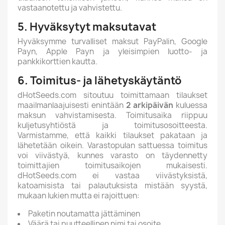
vastaanotettu ja vahvistettu.
5. Hyväksytyt maksutavat
Hyväksymme turvalliset maksut PayPalin, Google
Payn, Apple Payn ja yleisimpien luotto- ja
pankkikorttien kautta.
6. Toimitus- ja lähetyskäytäntö
dHotSeeds.com sitoutuu toimittamaan tilaukset
maailmanlaajuisesti enintään
2 arkipäivän
kuluessa
maksun vahvistamisesta. Toimitusaika riippuu
kuljetusyhtiöstä ja toimitusosoitteesta.
Varmistamme, että kaikki tilaukset pakataan ja
lähetetään oikein. Varastopulan sattuessa toimitus
voi viivästyä, kunnes varasto on täydennetty
toimittajien toimitusaikojen mukaisesti.
dHotSeeds.com ei vastaa viivästyksistä,
katoamisista tai palautuksista mistään syystä,
mukaan lukien mutta ei rajoittuen:
Paketin noutamatta jättäminen
Väärä tai puutteellinen nimi tai osoite