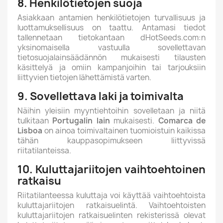
8. Henkilötietojen suoja
Asiakkaan antamien henkilötietojen turvallisuus ja
luottamuksellisuus on taattu. Antamasi tiedot
tallennetaan tietokantaan dHotSeeds.com:n
yksinomaisella vastuulla sovellettavan
tietosuojalainsäädännön mukaisesti tilausten
käsittelyä ja omiin kampanjoihin tai tarjouksiin
liittyvien tietojen lähettämistä varten.
9. Sovellettava laki ja toimivalta
Näihin yleisiin myyntiehtoihin sovelletaan ja niitä
tulkitaan
Portugalin lain
mukaisesti.
Comarca de
Lisboa
on ainoa toimivaltainen tuomioistuin kaikissa
tähän kauppasopimukseen liittyvissä
riitatilanteissa.
10. Kuluttajariitojen vaihtoehtoinen
ratkaisu
Riitatilanteessa kuluttaja voi käyttää vaihtoehtoista
kuluttajariitojen ratkaisuelintä. Vaihtoehtoisten
kuluttajariitojen ratkaisuelinten rekisterissä olevat