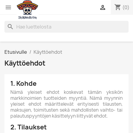
shopping_cart


(0)
search
Etusivulle
Käyttöehdot
Käyttöehdot
1. Kohde
Nämä yleiset ehdot koskevat tämän yksikön
markkinoimien tuotteiden myyntiä. Nämä myynnin
yleiset ehdot määrittelevät erityisesti tilausten,
maksujen, toimitusten sekä mahdollisten vaihto- tai
palautuspyyntöjen käsittelyyn liittyvät ehdot.
2. Tilaukset