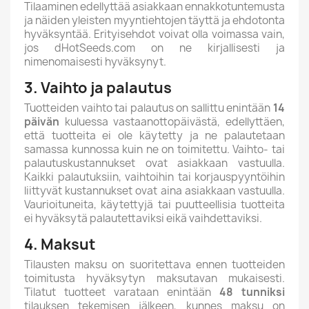
Tilaaminen edellyttää asiakkaan ennakkotuntemusta
ja näiden yleisten myyntiehtojen täyttä ja ehdotonta
hyväksyntää. Erityisehdot voivat olla voimassa vain,
jos dHotSeeds.com on ne kirjallisesti ja
nimenomaisesti hyväksynyt.
3. Vaihto ja palautus
Tuotteiden vaihto tai palautus on sallittu enintään
14
päivän
kuluessa vastaanottopäivästä, edellyttäen,
että tuotteita ei ole käytetty ja ne palautetaan
samassa kunnossa kuin ne on toimitettu. Vaihto- tai
palautuskustannukset ovat asiakkaan vastuulla.
Kaikki palautuksiin, vaihtoihin tai korjauspyyntöihin
liittyvät kustannukset ovat aina asiakkaan vastuulla.
Vaurioituneita, käytettyjä tai puutteellisia tuotteita
ei hyväksytä palautettaviksi eikä vaihdettaviksi.
4. Maksut
Tilausten maksu on suoritettava ennen tuotteiden
toimitusta hyväksytyn maksutavan mukaisesti.
Tilatut tuotteet varataan enintään
48 tunniksi
tilauksen tekemisen jälkeen, kunnes maksu on