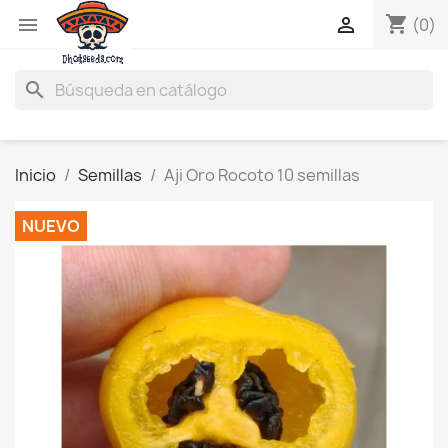
shopping_cart


(0)
search
Inicio
Semillas
Aji Oro Rocoto 10 semillas
NUEVO