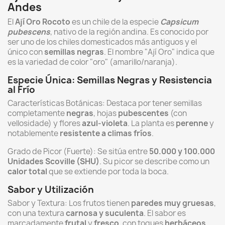
Andes
El
Ají Oro Rocoto
es un chile de la especie
Capsicum
pubescens
, nativo de la región andina. Es conocido por
ser uno de los chiles domesticados más antiguos y el
único con
semillas negras
. El nombre "Ají Oro" indica que
es la variedad de color "oro" (amarillo/naranja).
Especie Única: Semillas Negras y Resistencia
al Frío
Características Botánicas: Destaca por tener semillas
completamente
negras
, hojas
pubescentes
(con
vellosidade) y flores
azul-violeta
. La planta es
perenne
y
notablemente
resistente a climas fríos
.
Grado de Picor (Fuerte): Se sitúa entre
50.000 y 100.000
Unidades Scoville (SHU)
. Su picor se describe como un
calor total
que se extiende por toda la boca.
Sabor y Utilización
Sabor y Textura: Los frutos tienen
paredes muy gruesas
,
con una textura
carnosa y suculenta
. El sabor es
marcadamente
frutal
y
fresco
, con toques
herbáceos
.