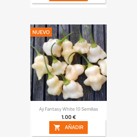
NUEVO
Aji Fantasy White 10 Semillas
1,00 €
AÑADIR
