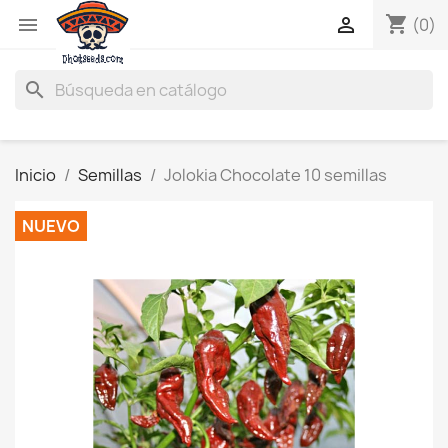
shopping_cart


(0)
search
Inicio
Semillas
Jolokia Chocolate 10 semillas
NUEVO