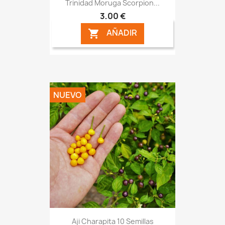
Trinidad Moruga Scorpion...
3,00 €
AÑADIR

NUEVO
Aji Charapita 10 Semillas