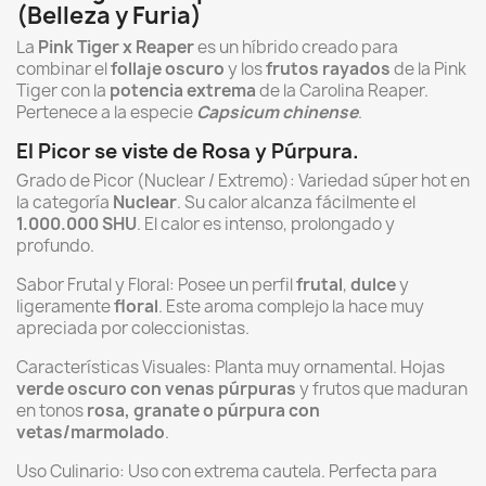
(Belleza y Furia)
La
Pink Tiger x Reaper
es un híbrido creado para
combinar el
follaje oscuro
y los
frutos rayados
de la Pink
Tiger con la
potencia extrema
de la Carolina Reaper.
Pertenece a la especie
Capsicum chinense
.
El Picor se viste de Rosa y Púrpura.
Grado de Picor (Nuclear / Extremo): Variedad súper hot en
la categoría
Nuclear
. Su calor alcanza fácilmente el
1.000.000 SHU
. El calor es intenso, prolongado y
profundo.
Sabor Frutal y Floral: Posee un perfil
frutal
,
dulce
y
ligeramente
floral
. Este aroma complejo la hace muy
apreciada por coleccionistas.
Características Visuales: Planta muy ornamental. Hojas
verde oscuro con venas púrpuras
y frutos que maduran
en tonos
rosa, granate o púrpura con
vetas/marmolado
.
Uso Culinario: Uso con extrema cautela. Perfecta para