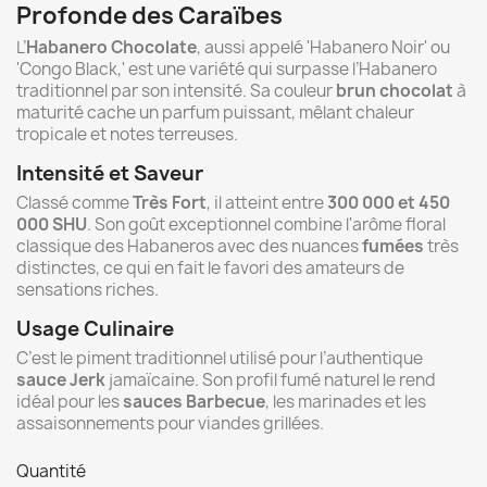
Profonde des Caraïbes
L’
Habanero Chocolate
, aussi appelé 'Habanero Noir' ou
'Congo Black,' est une variété qui surpasse l’Habanero
traditionnel par son intensité. Sa couleur
brun chocolat
à
maturité cache un parfum puissant, mêlant chaleur
tropicale et notes terreuses.
Intensité et Saveur
Classé comme
Très Fort
, il atteint entre
300 000 et 450
000 SHU
. Son goût exceptionnel combine l'arôme floral
classique des Habaneros avec des nuances
fumées
très
distinctes, ce qui en fait le favori des amateurs de
sensations riches.
Usage Culinaire
C’est le piment traditionnel utilisé pour l’authentique
sauce Jerk
jamaïcaine. Son profil fumé naturel le rend
idéal pour les
sauces Barbecue
, les marinades et les
assaisonnements pour viandes grillées.
Quantité