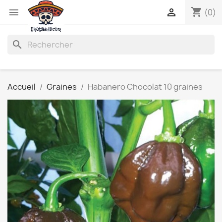
shopping_cart


(0)
search
Accueil
Graines
Habanero Chocolat 10 graines