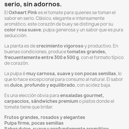
serio, sin adornos.
El
Oxheart Pink
es el tomate para quienes se toman el
sabor en serio. Clásico, elegante e intensamente
aromático, este corazón de buey se distingue por su
color rosa suave
, pulpa generosa y un sabor que es pura
seducción.
La planta es de
crecimiento vigoroso
y productivo. En
buenas condiciones, produce
tomates grandes,
frecuentemente entre 300 e 500 g
, con el formato típico
de corazón.
La pulpa é
muy carnosa, suave y con pocas semillas
, lo
que lo hace excepcional para consumo al natural. El sabor
es
dulce, profundo y equilibrado
, con acidez baja.
Es una elección obvia para
ensaladas gourmet,
carpaccios, sándwiches premium
o platos donde el
tomate tiene que brillar.
Frutos grandes, rosados y elegantes
Pulpa firme, pocas semillas
Sabor dulce, suave y profundamente aromático