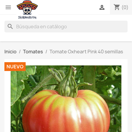
shopping_cart


(0)
search
Inicio
Tomates
Tomate Oxheart Pink 40 semillas
NUEVO