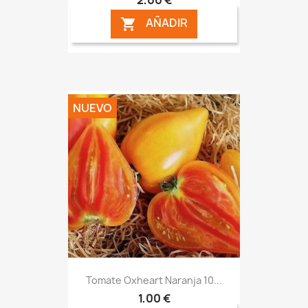
AÑADIR

NUEVO
Tomate Oxheart Naranja 10...
1,00 €