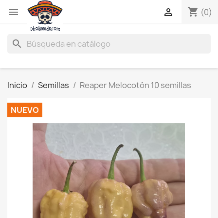
shopping_cart


(0)
search
Inicio
Semillas
Reaper Melocotón 10 semillas
NUEVO