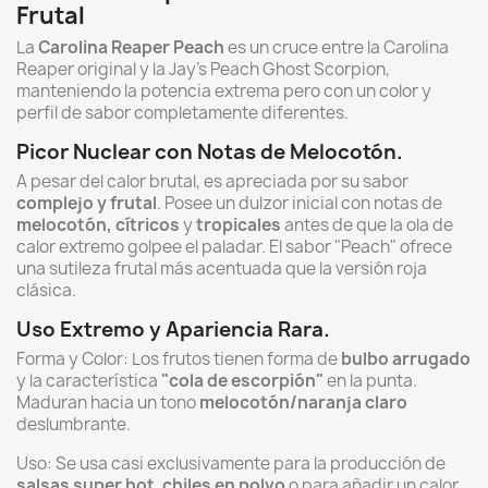
Frutal
La
Carolina Reaper Peach
es un cruce entre la Carolina
Reaper original y la Jay's Peach Ghost Scorpion,
manteniendo la potencia extrema pero con un color y
perfil de sabor completamente diferentes.
Picor Nuclear con Notas de Melocotón.
A pesar del calor brutal, es apreciada por su sabor
complejo y frutal
. Posee un dulzor inicial con notas de
melocotón, cítricos
y
tropicales
antes de que la ola de
calor extremo golpee el paladar. El sabor "Peach" ofrece
una sutileza frutal más acentuada que la versión roja
clásica.
Uso Extremo y Apariencia Rara.
Forma y Color: Los frutos tienen forma de
bulbo arrugado
y la característica
"cola de escorpión"
en la punta.
Maduran hacia un tono
melocotón/naranja claro
deslumbrante.
Uso: Se usa casi exclusivamente para la producción de
salsas super hot
,
chiles en polvo
o para añadir un calor