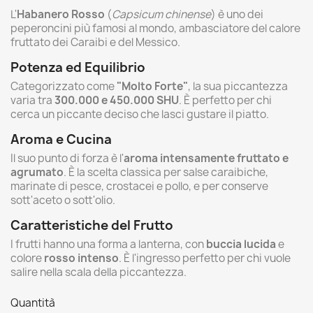
L'
Habanero Rosso
(
Capsicum chinense
) è uno dei
peperoncini più famosi al mondo, ambasciatore del calore
fruttato dei Caraibi e del Messico.
Potenza ed Equilibrio
Categorizzato come
"Molto Forte"
, la sua piccantezza
varia tra
300.000 e 450.000 SHU
. È perfetto per chi
cerca un piccante deciso che lasci gustare il piatto.
Aroma e Cucina
Il suo punto di forza è l'
aroma intensamente fruttato e
agrumato
. È la scelta classica per salse caraibiche,
marinate di pesce, crostacei e pollo, e per conserve
sott'aceto o sott'olio.
Caratteristiche del Frutto
I frutti hanno una forma a lanterna, con
buccia lucida
e
colore
rosso intenso
. È l'ingresso perfetto per chi vuole
salire nella scala della piccantezza.
Quantità