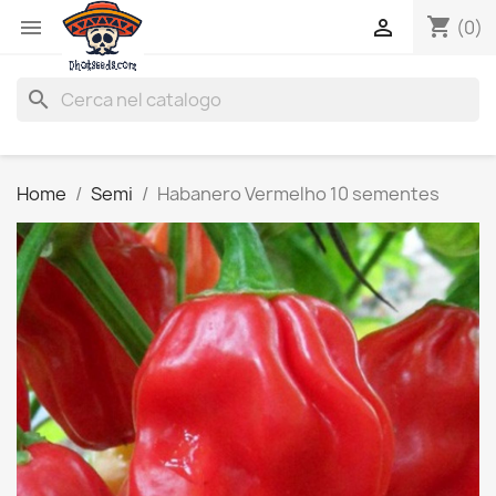
shopping_cart


(0)
search
Home
Semi
Habanero Vermelho 10 sementes