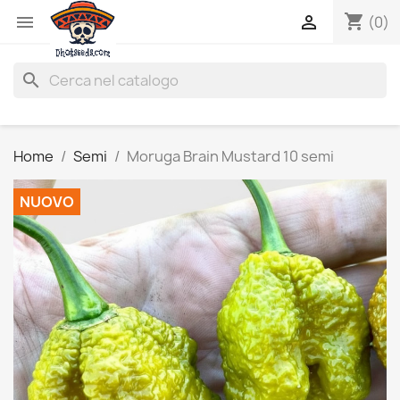
shopping_cart


(0)
search
Home
Semi
Moruga Brain Mustard 10 semi
NUOVO