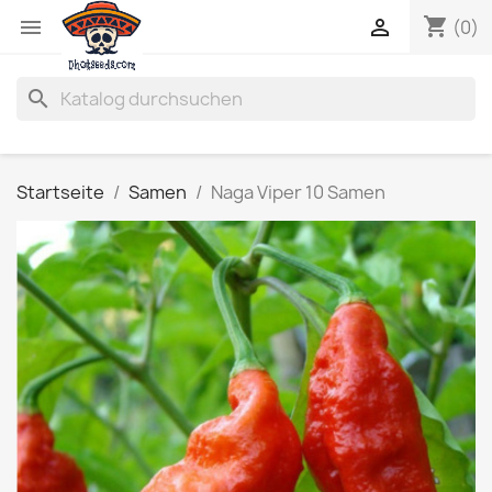
shopping_cart


(0)
search
Startseite
Samen
Naga Viper 10 Samen