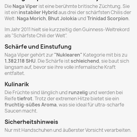
Die
Naga Viper
ist eine berühmte britische Züchtung. Sie
ist ein
instabiler Hybrid
aus drei der schärfsten Chilis der
Welt:
Naga Morich
,
Bhut Jolokia
und
Trinidad Scorpion
.
Im Jahr 2011 hielt sie kurzzeitig den Guinness-Weltrekord
als "Schärfste Chili der Welt".
Schärfe und Einstufung
Naga Viper gehört zur
"Nuklearen"
Kategorie mit bis zu
1.382.118 SHU
. Die Schärfe ist
schleichend
, sie baut sich
langsam auf, bevor sie ihre volle infernalische Kraft
entfaltet.
Kulinarik
Die Früchte sind länglich und
runzelig
und werden bei
Reife
tiefrot
. Trotz der extremen Hitze bietet sie ein
fruchtig-süßes Aroma
, was sie ideal für ultra-scharfe
Saucen macht.
Sicherheitshinweis
Nur mit Handschuhen und äußerster Vorsicht verarbeiten.