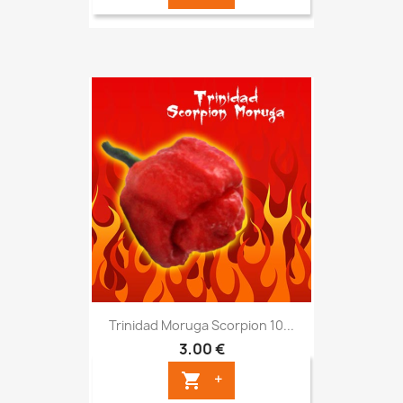
Trinidad Moruga Scorpion 10...
3,00 €
+
