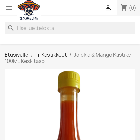
shopping_cart


(0)
search
Etusivulle
🧴 Kastikkeet
Jolokia & Mango Kastike
100ML Keskitaso