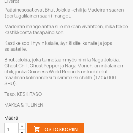
Ei veroa
Pääainesosat ovat Bhut Jolokia -chili ja Madeiran saaren
(portugalilainen saari) mangot.
Madeiran mango antaa sille makean vivahteen, mikä tekee
kastikkeesta tasapainoisen.
Kastike sopii hyvin kalalle, äyriäisille, kanalle ja jopa
salaateille.
Bhut Jolokia, joka tunnetaan myös nimillä Naga Jolokia,
Ghost Chili, Ghost Pepper ja Naga Morich, on intialainen
chili, jonka Guinness World Records on luokitellut
maailman kolmanneksi tulvimmaksi chilillä (1 304 000
SHU).
Taso: KESKITASO
MAKEA & TULINEN.
Määrä

OSTOSKORIIN