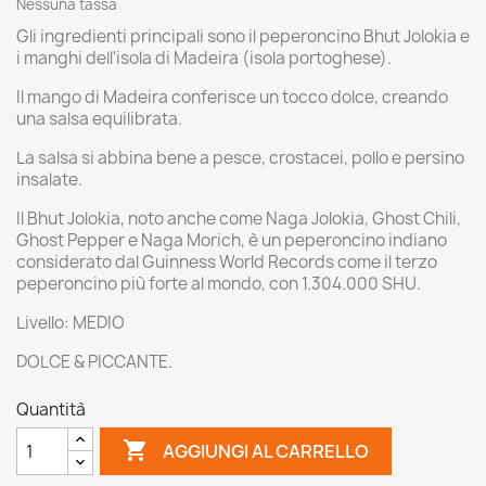
Nessuna tassa
Gli ingredienti principali sono il peperoncino Bhut Jolokia e
i manghi dell'isola di Madeira (isola portoghese).
Il mango di Madeira conferisce un tocco dolce, creando
una salsa equilibrata.
La salsa si abbina bene a pesce, crostacei, pollo e persino
insalate.
Il Bhut Jolokia, noto anche come Naga Jolokia, Ghost Chili,
Ghost Pepper e Naga Morich, è un peperoncino indiano
considerato dal Guinness World Records come il terzo
peperoncino più forte al mondo, con 1.304.000 SHU.
Livello: MEDIO
DOLCE & PICCANTE.
Quantità

AGGIUNGI AL CARRELLO