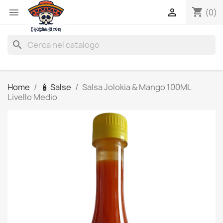
shopping_cart


(0)
search
Home
🧴 Salse
Salsa Jolokia & Mango 100ML
Livello Medio