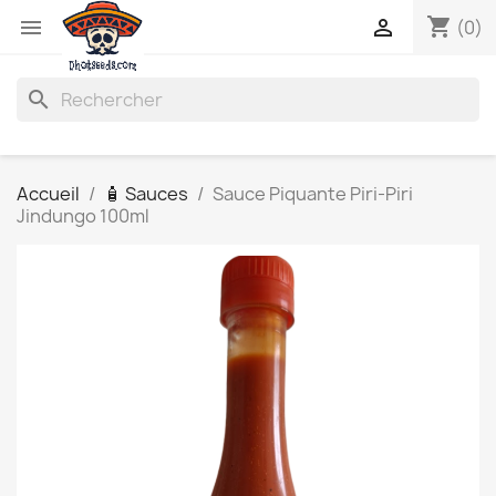
shopping_cart


(0)
search
Accueil
🧴 Sauces
Sauce Piquante Piri-Piri
Jindungo 100ml